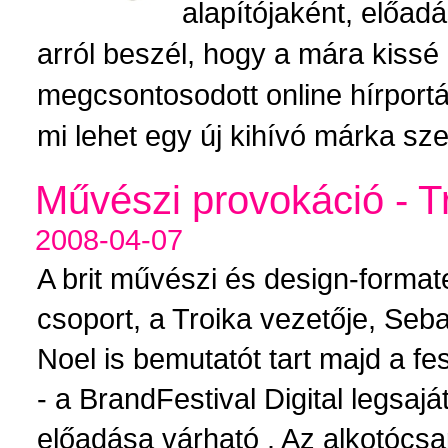
alapítójaként, előad
arról beszél, hogy a mára kissé
megcsontosodott online hírportá
mi lehet egy új kihívó márka sz
Művészi provokáció - T
2008-04-07
A brit művészi és design-forma
csoport, a Troika vezetője, Seb
Noel is bemutatót tart majd a fe
- a BrandFestival Digital legsaj
előadása várható . Az alkotócsa