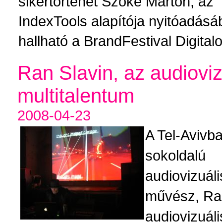
sikertörténet Szőke Márton, az
IndexTools alapítója nyitóadás
hallható a BrandFestival Digital
Ran Slavin, az audioviz
multitalentum
2008-04-23
A Tel-Avivba
sokoldalú
audiovizuáli
művész, Ra
audiovizuáli