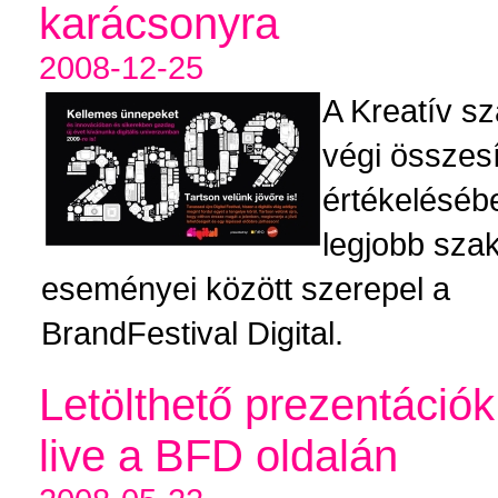
karácsonyra
2008-12-25
A Kreatív s
végi összes
értékeléséb
legjobb sza
eseményei között szerepel a
BrandFestival Digital.
Letölthető prezentációk
live a BFD oldalán