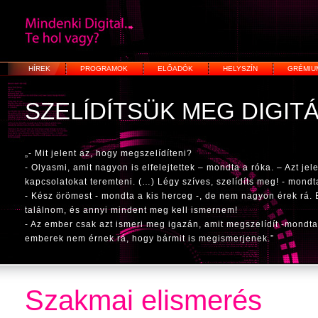
HÍREK
PROGRAMOK
ELŐADÓK
HELYSZÍN
GRÉMIU
SZELÍDÍTSÜK MEG DIGITÁ
„- Mit jelent az, hogy megszelídíteni?
- Olyasmi, amit nagyon is elfelejtettek – mondta a róka. – Azt jele
kapcsolatokat teremteni. (…) Légy szíves, szelídíts meg! - mondt
- Kész örömest - mondta a kis herceg -, de nem nagyon érek rá. 
találnom, és annyi mindent meg kell ismernem!
- Az ember csak azt ismeri meg igazán, amit megszelídít -mondta 
emberek nem érnek rá, hogy bármit is megismerjenek.”
Szakmai elismerés