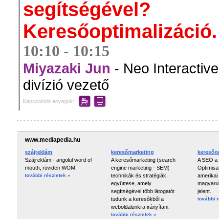
segítségével?
Keresőoptimalizáció.
10:10 - 10:15
Miyazaki Jun
- Neo Interactiv
divízió vezető
Kapcsolódó anyagok:
www.mediapedia.hu
szájreklám
keresőmarketing
keresőo
Szájreklám - angolul word of
A keresőmarketing (search
A SEO a
mouth, röviden WOM
engine marketing - SEM)
Optimisat
további részletek »
technikák és stratégiák
amerikai 
együttese, amely
magyarul
segítségével több látogatót
jelent.
tudunk a keresőkből a
további 
weboldalunkra irányítani.
további részletek »