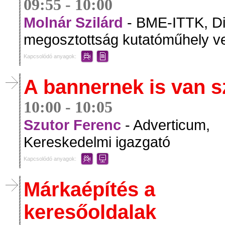
09:55 - 10:00
Molnár Szilárd
- BME-ITTK, Dig
megosztottság kutatóműhely v
Kapcsolódó anyagok:
A bannernek is van 
10:00 - 10:05
Szutor Ferenc
- Adverticum,
Kereskedelmi igazgató
Kapcsolódó anyagok:
Márkaépítés a
keresőoldalak